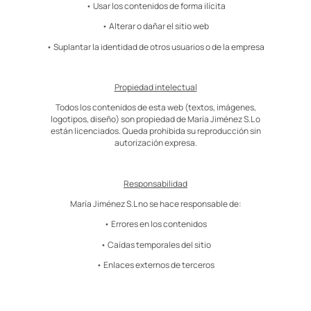
• Usar los contenidos de forma ilícita
• Alterar o dañar el sitio web
• Suplantar la identidad de otros usuarios o de la empresa
Propiedad intelectual
Todos los contenidos de esta web (textos, imágenes,
logotipos, diseño) son propiedad de María Jiménez S.L o
están licenciados. Queda prohibida su reproducción sin
autorización expresa.
Responsabilidad
María Jiménez S.L no se hace responsable de:
• Errores en los contenidos
• Caídas temporales del sitio
• Enlaces externos de terceros