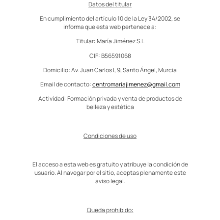
Datos del titular
En cumplimiento del artículo 10 de la Ley 34/2002, se
informa que esta web pertenece a:
Titular: María Jiménez S.L
CIF: B56591068
Domicilio: Av. Juan Carlos I, 9, Santo Ángel, Murcia
Email de contacto:
centromariajimenez@gmail.com
Actividad: Formación privada y venta de productos de
belleza y estética
Condiciones de uso
El acceso a esta web es gratuito y atribuye la condición de
usuario. Al navegar por el sitio, aceptas plenamente este
aviso legal.
Queda prohibido: